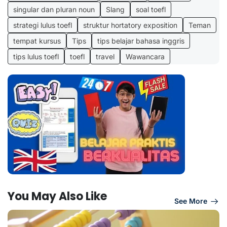
singular dan pluran noun
Slang
soal toefl
strategi lulus toefl
struktur hortatory exposition
Teman
tempat kursus
Tips
tips belajar bahasa inggris
tips lulus toefl
toefl
travel
Wawancara
You May Also Like
See More