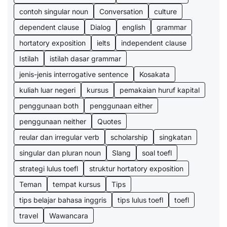
contoh singular noun
Conversation
culture
dependent clause
Dialog
english
grammar
hortatory exposition
ielts
independent clause
Istilah
istilah dasar grammar
jenis-jenis interrogative sentence
Kosakata
kuliah luar negeri
kursus
pemakaian huruf kapital
penggunaan both
penggunaan either
penggunaan neither
Quotes
reular dan irregular verb
scholarship
singkatan
singular dan pluran noun
Slang
soal toefl
strategi lulus toefl
struktur hortatory exposition
Teman
tempat kursus
Tips
tips belajar bahasa inggris
tips lulus toefl
toefl
travel
Wawancara