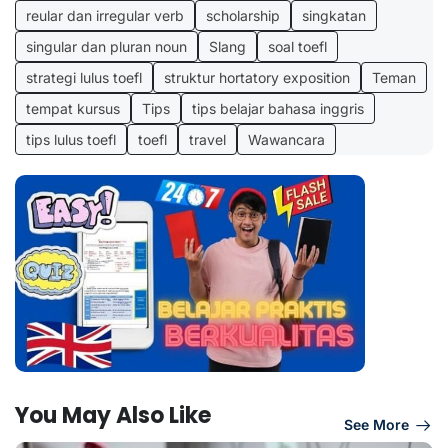
reular dan irregular verb
scholarship
singkatan
singular dan pluran noun
Slang
soal toefl
strategi lulus toefl
struktur hortatory exposition
Teman
tempat kursus
Tips
tips belajar bahasa inggris
tips lulus toefl
toefl
travel
Wawancara
You May Also Like
See More