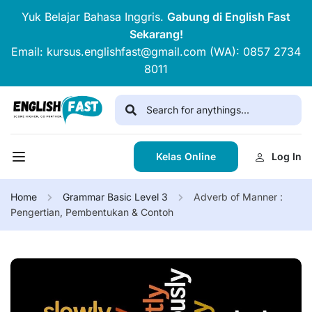
Yuk Belajar Bahasa Inggris.
Gabung di English Fast
Sekarang!
Email: kursus.englishfast@gmail.com (WA): 0857 2734
8011
Kelas Online
Log In
Home
Grammar Basic Level 3
Adverb of Manner :
Pengertian, Pembentukan & Contoh