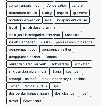
contoh singular noun
Conversation
culture
dependent clause
Dialog
english
grammar
hortatory exposition
ielts
independent clause
Istilah
istilah dasar grammar
jenis-jenis interrogative sentence
Kosakata
kuliah luar negeri
kursus
pemakaian huruf kapital
penggunaan both
penggunaan either
penggunaan neither
Quotes
reular dan irregular verb
scholarship
singkatan
singular dan pluran noun
Slang
soal toefl
strategi lulus toefl
struktur hortatory exposition
Teman
tempat kursus
Tips
tips belajar bahasa inggris
tips lulus toefl
toefl
travel
Wawancara