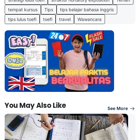
tempat kursus
Tips
tips belajar bahasa inggris
tips lulus toefl
toefl
travel
Wawancara
You May Also Like
See More