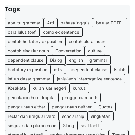
Tags
apa itu grammar
Arti
bahasa inggris
belajar TOEFL
cara lulus toefl
complex sentence
contoh hortatory exposition
contoh plural noun
contoh singular noun
Conversation
culture
dependent clause
Dialog
english
grammar
hortatory exposition
ielts
independent clause
Istilah
istilah dasar grammar
jenis-jenis interrogative sentence
Kosakata
kuliah luar negeri
kursus
pemakaian huruf kapital
penggunaan both
penggunaan either
penggunaan neither
Quotes
reular dan irregular verb
scholarship
singkatan
singular dan pluran noun
Slang
soal toefl
strategi lulus toefl
struktur hortatory exposition
Teman