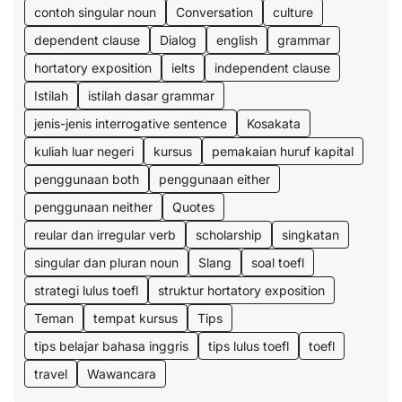
contoh singular noun
Conversation
culture
dependent clause
Dialog
english
grammar
hortatory exposition
ielts
independent clause
Istilah
istilah dasar grammar
jenis-jenis interrogative sentence
Kosakata
kuliah luar negeri
kursus
pemakaian huruf kapital
penggunaan both
penggunaan either
penggunaan neither
Quotes
reular dan irregular verb
scholarship
singkatan
singular dan pluran noun
Slang
soal toefl
strategi lulus toefl
struktur hortatory exposition
Teman
tempat kursus
Tips
tips belajar bahasa inggris
tips lulus toefl
toefl
travel
Wawancara