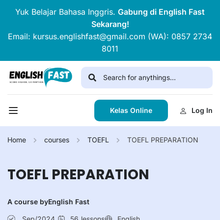
Yuk Belajar Bahasa Inggris.
Gabung di English Fast
Sekarang!
Email: kursus.englishfast@gmail.com (WA): 0857 2734
8011
Kelas Online
Log In
Home
courses
TOEFL
TOEFL PREPARATION
TOEFL PREPARATION
A course by
English Fast
Sep/2024
56
lessons
English