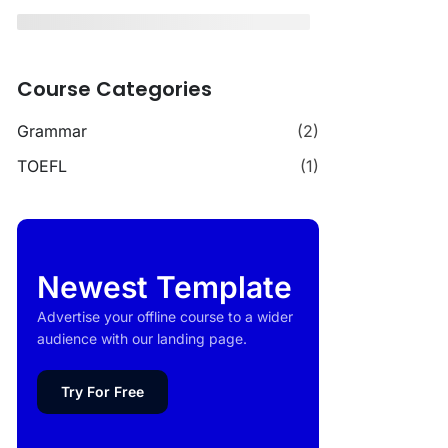
Course Categories
Grammar
(2)
TOEFL
(1)
Newest Template
Advertise your offline course to a wider
audience with our landing page.
Try For Free