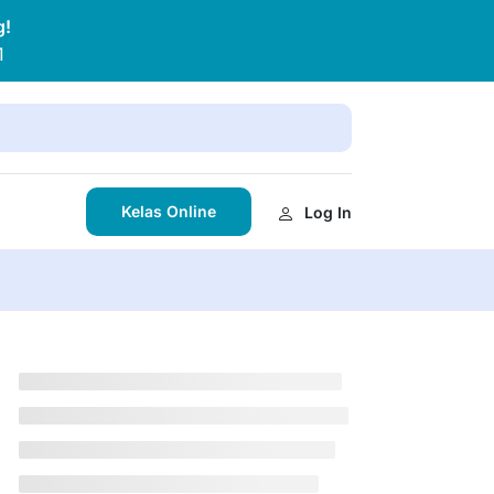
g!
1
Kelas Online
Log In