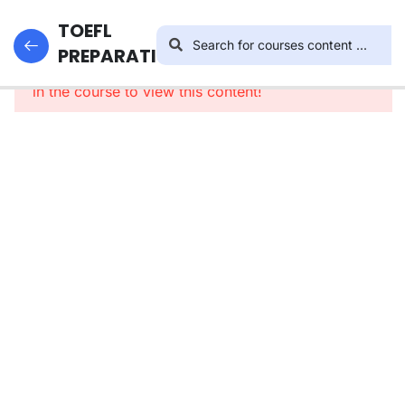
16
TOEFL
TOEFL
STRUCTURE
PREPARATION
This content is protected, please
login
and enroll
in the course to view this content!
Pembahasan
Soal No. 1-2
Pembahasan
Soal No. 3-
4
Pembahasan
Soal No. 5-
6
Pembahasan
Soal No. 7-8