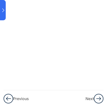
Pembahasan
Soal No. 9-
10
Pembahasan
Soal No. 11-
13
Pembahasan
Soal No. 14-
15
Pembahasan
Soal No. 16-
17
Previous
Next