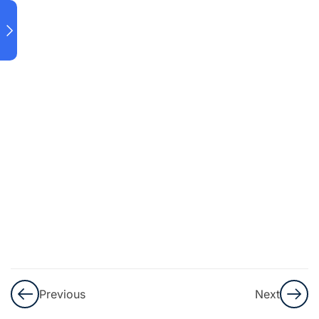
Pembahasan
Soal No. 9-
10
Pembahasan
Soal No. 11-
13
Pembahasan
Soal No. 14-
15
Pembahasan
Soal No. 16-
17
Previous
Next