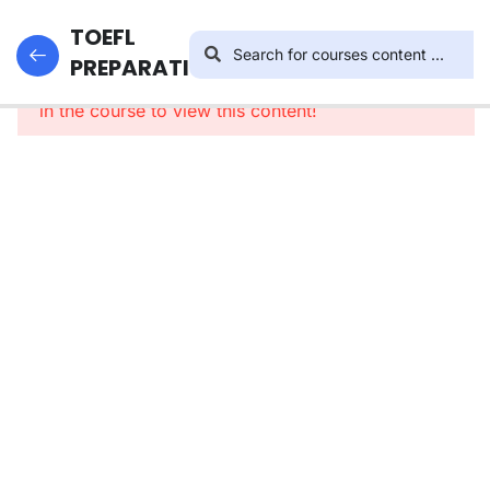
16
TOEFL
TOEFL
STRUCTURE
PREPARATION
This content is protected, please
login
and enroll
in the course to view this content!
Pembahasan
Soal No. 1-2
Pembahasan
Soal No. 3-
4
Pembahasan
Soal No. 5-
6
Pembahasan
Soal No. 7-8