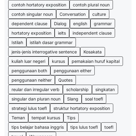
contoh hortatory exposition
contoh plural noun
contoh singular noun
Conversation
culture
dependent clause
Dialog
english
grammar
hortatory exposition
ielts
independent clause
Istilah
istilah dasar grammar
jenis-jenis interrogative sentence
Kosakata
kuliah luar negeri
kursus
pemakaian huruf kapital
penggunaan both
penggunaan either
penggunaan neither
Quotes
reular dan irregular verb
scholarship
singkatan
singular dan pluran noun
Slang
soal toefl
strategi lulus toefl
struktur hortatory exposition
Teman
tempat kursus
Tips
tips belajar bahasa inggris
tips lulus toefl
toefl