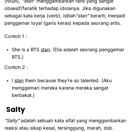
(noun),
“stan”
menggambarkan fans yang sangat
obsesif/fanatik terhadap idolanya. Jika digunakan
sebagai kata kerja (verb), istilah
“stan”
berarti; menjadi
penggemar loyal (garis keras) kepada seorang artis.
Contoh 1 :
She is a BTS
stan
. (Dia adalah seorang penggemar
BTS.)
Contoh 2 :
I
stan
them because they’re so talented. (Aku
menggemari mereka karena mereka sangat
berbakat.)
Salty
“Salty”
adalah sebuah kata sifat yang menggambarkan
reaksi atau sikap kesal, tersinggung, marah, dsb.