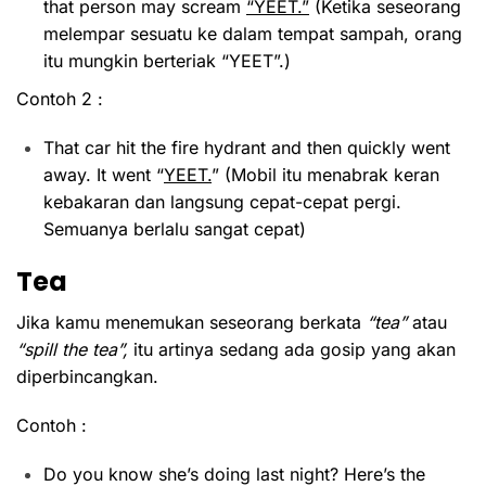
that person may scream
“YEET.”
(Ketika seseorang
melempar sesuatu ke dalam tempat sampah, orang
itu mungkin berteriak “YEET”.)
Contoh 2 :
That car hit the fire hydrant and then quickly went
away. It went “
YEET.
” (Mobil itu menabrak keran
kebakaran dan langsung cepat-cepat pergi.
Semuanya berlalu sangat cepat)
Tea
Jika kamu menemukan seseorang berkata
“tea”
atau
“spill the tea”,
itu artinya sedang ada gosip yang akan
diperbincangkan.
Contoh :
Do you know she’s doing last night? Here’s the