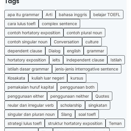
Tags
apa itu grammar
Arti
bahasa inggris
belajar TOEFL
cara lulus toefl
complex sentence
contoh hortatory exposition
contoh plural noun
contoh singular noun
Conversation
culture
dependent clause
Dialog
english
grammar
hortatory exposition
ielts
independent clause
Istilah
istilah dasar grammar
jenis-jenis interrogative sentence
Kosakata
kuliah luar negeri
kursus
pemakaian huruf kapital
penggunaan both
penggunaan either
penggunaan neither
Quotes
reular dan irregular verb
scholarship
singkatan
singular dan pluran noun
Slang
soal toefl
strategi lulus toefl
struktur hortatory exposition
Teman