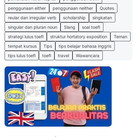
penggunaan either
penggunaan neither
Quotes
reular dan irregular verb
scholarship
singkatan
singular dan pluran noun
Slang
soal toefl
strategi lulus toefl
struktur hortatory exposition
Teman
tempat kursus
Tips
tips belajar bahasa inggris
tips lulus toefl
toefl
travel
Wawancara