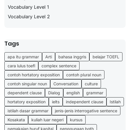
Vocabulary Level 1
Vocabulary Level 2
Tags
apa itu grammar
Arti
bahasa inggris
belajar TOEFL
cara lulus toefl
complex sentence
contoh hortatory exposition
contoh plural noun
contoh singular noun
Conversation
culture
dependent clause
Dialog
english
grammar
hortatory exposition
ielts
independent clause
Istilah
istilah dasar grammar
jenis-jenis interrogative sentence
Kosakata
kuliah luar negeri
kursus
pemakaian huruf kapital
penggunaan both