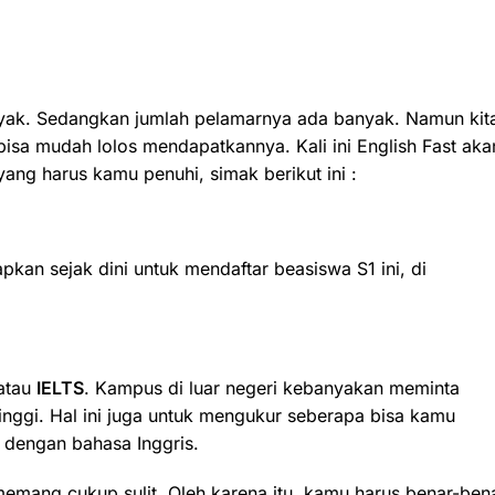
anyak. Sedangkan jumlah pelamarnya ada banyak. Namun kit
bisa mudah lolos mendapatkannya. Kali ini English Fast aka
ang harus kamu penuhi, simak berikut ini :
an sejak dini untuk mendaftar beasiswa S1 ini, di
atau
IELTS
. Kampus di luar negeri kebanyakan meminta
tinggi. Hal ini juga untuk mengukur seberapa bisa kamu
h dengan bahasa Inggris.
emang cukup sulit. Oleh karena itu, kamu harus benar-ben