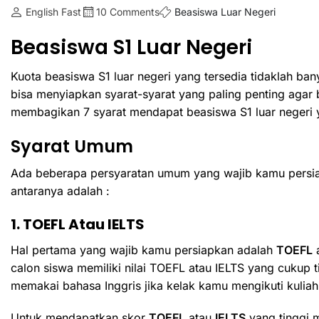
English Fast
10 Comments
Beasiswa Luar Negeri
Beasiswa S1 Luar Negeri
Kuota beasiswa S1 luar negeri yang tersedia tidaklah b
bisa menyiapkan syarat-syarat yang paling penting agar 
membagikan 7 syarat mendapat beasiswa S1 luar negeri y
Syarat Umum
Ada beberapa persyaratan umum yang wajib kamu persiapk
antaranya adalah :
1. TOEFL Atau IELTS
Hal pertama yang wajib kamu persiapkan adalah
TOEFL
calon siswa memiliki nilai TOEFL atau IELTS yang cukup 
memakai bahasa Inggris jika kelak kamu mengikuti kulia
Untuk mendapatkan skor
TOEFL
atau
IELTS
yang tinggi m