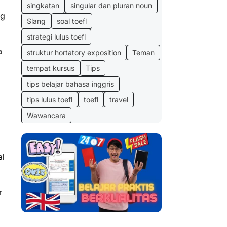
singkatan
singular dan pluran noun
ng
Slang
soal toefl
strategi lulus toefl
a
struktur hortatory exposition
Teman
tempat kursus
Tips
tips belajar bahasa inggris
tips lulus toefl
toefl
travel
Wawancara
al
r