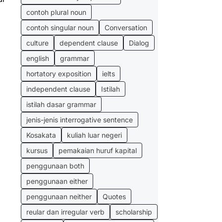
contoh plural noun
contoh singular noun
Conversation
culture
dependent clause
Dialog
english
grammar
hortatory exposition
ielts
independent clause
Istilah
istilah dasar grammar
jenis-jenis interrogative sentence
Kosakata
kuliah luar negeri
kursus
pemakaian huruf kapital
penggunaan both
penggunaan either
penggunaan neither
Quotes
reular dan irregular verb
scholarship