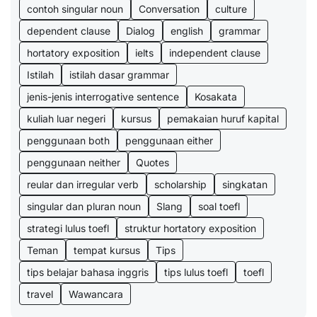
contoh singular noun
Conversation
culture
dependent clause
Dialog
english
grammar
hortatory exposition
ielts
independent clause
Istilah
istilah dasar grammar
jenis-jenis interrogative sentence
Kosakata
kuliah luar negeri
kursus
pemakaian huruf kapital
penggunaan both
penggunaan either
penggunaan neither
Quotes
reular dan irregular verb
scholarship
singkatan
singular dan pluran noun
Slang
soal toefl
strategi lulus toefl
struktur hortatory exposition
Teman
tempat kursus
Tips
tips belajar bahasa inggris
tips lulus toefl
toefl
travel
Wawancara