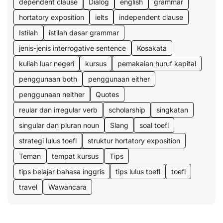
dependent clause
Dialog
english
grammar
hortatory exposition
ielts
independent clause
Istilah
istilah dasar grammar
jenis-jenis interrogative sentence
Kosakata
kuliah luar negeri
kursus
pemakaian huruf kapital
penggunaan both
penggunaan either
penggunaan neither
Quotes
reular dan irregular verb
scholarship
singkatan
singular dan pluran noun
Slang
soal toefl
strategi lulus toefl
struktur hortatory exposition
Teman
tempat kursus
Tips
tips belajar bahasa inggris
tips lulus toefl
toefl
travel
Wawancara