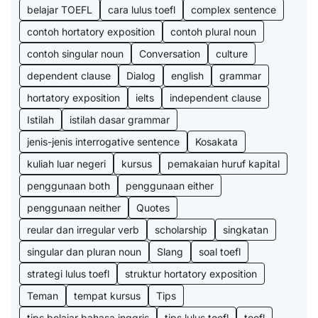
belajar TOEFL
cara lulus toefl
complex sentence
contoh hortatory exposition
contoh plural noun
contoh singular noun
Conversation
culture
dependent clause
Dialog
english
grammar
hortatory exposition
ielts
independent clause
Istilah
istilah dasar grammar
jenis-jenis interrogative sentence
Kosakata
kuliah luar negeri
kursus
pemakaian huruf kapital
penggunaan both
penggunaan either
penggunaan neither
Quotes
reular dan irregular verb
scholarship
singkatan
singular dan pluran noun
Slang
soal toefl
strategi lulus toefl
struktur hortatory exposition
Teman
tempat kursus
Tips
tips belajar bahasa inggris
tips lulus toefl
toefl