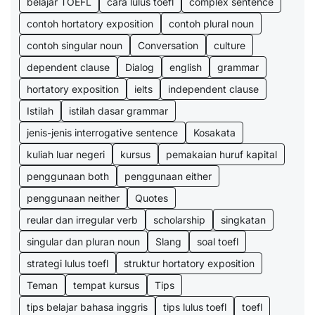
belajar TOEFL
cara lulus toefl
complex sentence
contoh hortatory exposition
contoh plural noun
contoh singular noun
Conversation
culture
dependent clause
Dialog
english
grammar
hortatory exposition
ielts
independent clause
Istilah
istilah dasar grammar
jenis-jenis interrogative sentence
Kosakata
kuliah luar negeri
kursus
pemakaian huruf kapital
penggunaan both
penggunaan either
penggunaan neither
Quotes
reular dan irregular verb
scholarship
singkatan
singular dan pluran noun
Slang
soal toefl
strategi lulus toefl
struktur hortatory exposition
Teman
tempat kursus
Tips
tips belajar bahasa inggris
tips lulus toefl
toefl