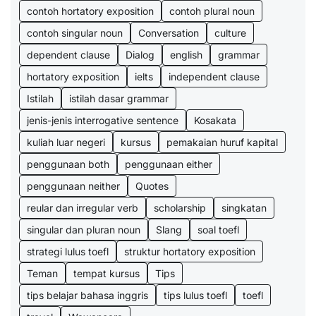
contoh hortatory exposition
contoh plural noun
contoh singular noun
Conversation
culture
dependent clause
Dialog
english
grammar
hortatory exposition
ielts
independent clause
Istilah
istilah dasar grammar
jenis-jenis interrogative sentence
Kosakata
kuliah luar negeri
kursus
pemakaian huruf kapital
penggunaan both
penggunaan either
penggunaan neither
Quotes
reular dan irregular verb
scholarship
singkatan
singular dan pluran noun
Slang
soal toefl
strategi lulus toefl
struktur hortatory exposition
Teman
tempat kursus
Tips
tips belajar bahasa inggris
tips lulus toefl
toefl