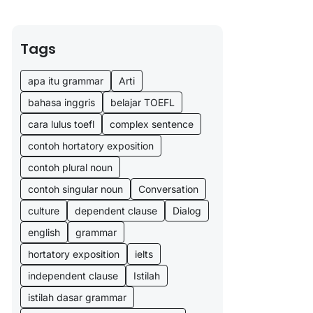
Tags
apa itu grammar
Arti
bahasa inggris
belajar TOEFL
cara lulus toefl
complex sentence
contoh hortatory exposition
contoh plural noun
contoh singular noun
Conversation
culture
dependent clause
Dialog
english
grammar
hortatory exposition
ielts
independent clause
Istilah
istilah dasar grammar