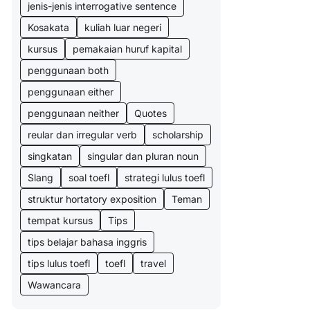
jenis-jenis interrogative sentence
Kosakata
kuliah luar negeri
kursus
pemakaian huruf kapital
penggunaan both
penggunaan either
penggunaan neither
Quotes
reular dan irregular verb
scholarship
singkatan
singular dan pluran noun
Slang
soal toefl
strategi lulus toefl
struktur hortatory exposition
Teman
tempat kursus
Tips
tips belajar bahasa inggris
tips lulus toefl
toefl
travel
Wawancara