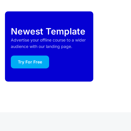
Newest Template
Advertise your offline course to a wider
audience with our landing page.
Try For Free