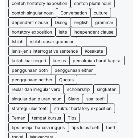
contoh hortatory exposition
contoh plural noun
contoh singular noun
Conversation
culture
dependent clause
Dialog
english
grammar
hortatory exposition
ielts
independent clause
Istilah
istilah dasar grammar
jenis-jenis interrogative sentence
Kosakata
kuliah luar negeri
kursus
pemakaian huruf kapital
penggunaan both
penggunaan either
penggunaan neither
Quotes
reular dan irregular verb
scholarship
singkatan
singular dan pluran noun
Slang
soal toefl
strategi lulus toefl
struktur hortatory exposition
Teman
tempat kursus
Tips
tips belajar bahasa inggris
tips lulus toefl
toefl
travel
Wawancara