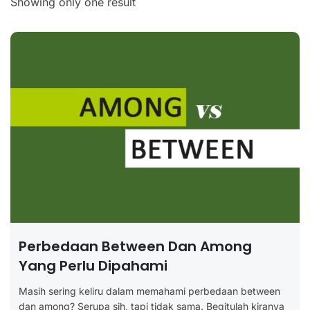
Showing only one result
Perbedaan Between Dan Among
Yang Perlu Dipahami
Masih sering keliru dalam memahami perbedaan between
dan among? Serupa sih, tapi tidak sama. Begitulah kiranya