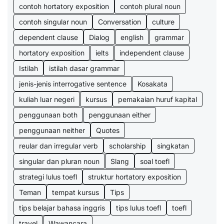
contoh hortatory exposition
contoh plural noun
contoh singular noun
Conversation
culture
dependent clause
Dialog
english
grammar
hortatory exposition
ielts
independent clause
Istilah
istilah dasar grammar
jenis-jenis interrogative sentence
Kosakata
kuliah luar negeri
kursus
pemakaian huruf kapital
penggunaan both
penggunaan either
penggunaan neither
Quotes
reular dan irregular verb
scholarship
singkatan
singular dan pluran noun
Slang
soal toefl
strategi lulus toefl
struktur hortatory exposition
Teman
tempat kursus
Tips
tips belajar bahasa inggris
tips lulus toefl
toefl
travel
Wawancara