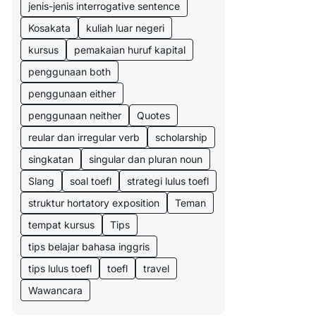
jenis-jenis interrogative sentence
Kosakata
kuliah luar negeri
kursus
pemakaian huruf kapital
penggunaan both
penggunaan either
penggunaan neither
Quotes
reular dan irregular verb
scholarship
singkatan
singular dan pluran noun
Slang
soal toefl
strategi lulus toefl
struktur hortatory exposition
Teman
tempat kursus
Tips
tips belajar bahasa inggris
tips lulus toefl
toefl
travel
Wawancara