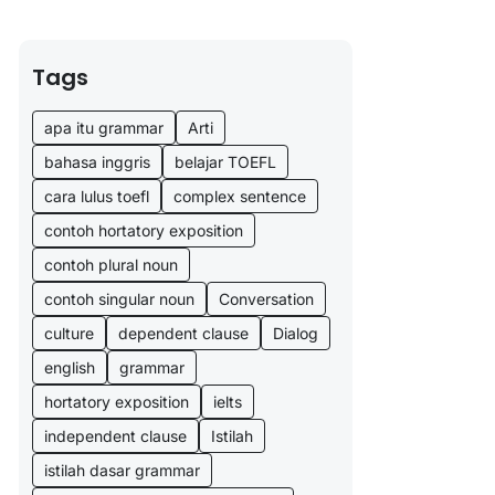
Tags
apa itu grammar
Arti
bahasa inggris
belajar TOEFL
cara lulus toefl
complex sentence
contoh hortatory exposition
contoh plural noun
contoh singular noun
Conversation
culture
dependent clause
Dialog
english
grammar
hortatory exposition
ielts
independent clause
Istilah
istilah dasar grammar