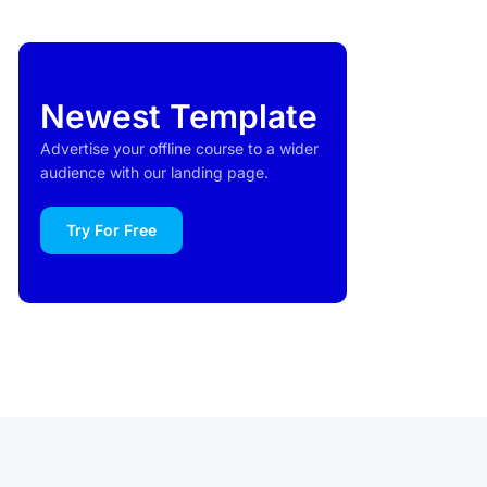
Newest Template
Advertise your offline course to a wider
audience with our landing page.
Try For Free