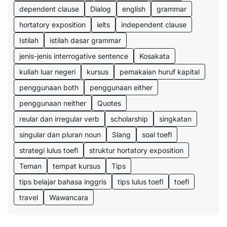
dependent clause
Dialog
english
grammar
hortatory exposition
ielts
independent clause
Istilah
istilah dasar grammar
jenis-jenis interrogative sentence
Kosakata
kuliah luar negeri
kursus
pemakaian huruf kapital
penggunaan both
penggunaan either
penggunaan neither
Quotes
reular dan irregular verb
scholarship
singkatan
singular dan pluran noun
Slang
soal toefl
strategi lulus toefl
struktur hortatory exposition
Teman
tempat kursus
Tips
tips belajar bahasa inggris
tips lulus toefl
toefl
travel
Wawancara