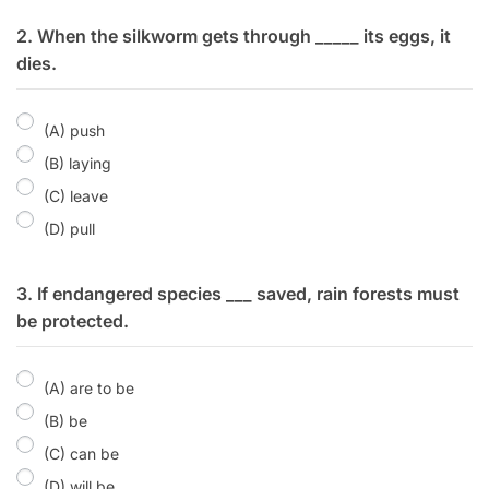
2. When the silkworm gets through _____ its eggs, it
dies.
(A) push
(B) laying
(C) leave
(D) pull
3. If endangered species ___ saved, rain forests must
be protected.
(A) are to be
(B) be
(C) can be
(D) will be