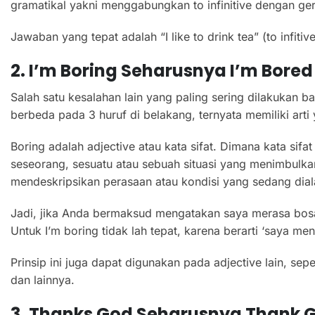
gramatikal yakni menggabungkan to infinitive dengan ge
Jawaban yang tepat adalah “I like to drink tea” (to infitive
2. I’m Boring
Seharusnya I’m Bored
Salah satu kesalahan lain yang paling sering dilakukan
berbeda pada 3 huruf di belakang, ternyata memiliki art
Boring adalah adjective atau kata sifat. Dimana kata si
seseorang, sesuatu atau sebuah situasi yang menimbulka
mendeskripsikan perasaan atau kondisi yang sedang dial
Jadi, jika Anda bermaksud mengatakan saya merasa bosan
Untuk I’m boring tidak lah tepat, karena berarti ‘saya me
Prinsip ini juga dapat digunakan pada adjective lain, se
dan lainnya.
3. Thanks God
Seharusnya Thank 