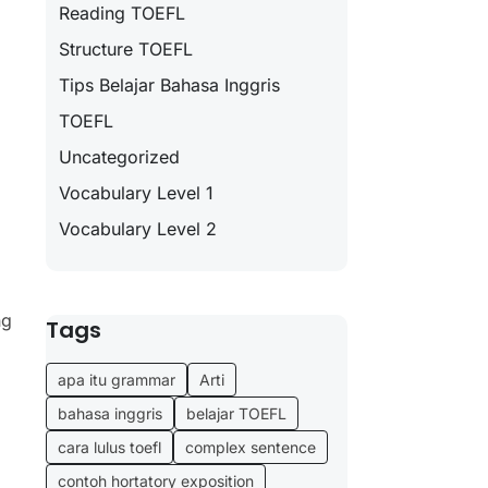
Reading TOEFL
Structure TOEFL
Tips Belajar Bahasa Inggris
TOEFL
Uncategorized
Vocabulary Level 1
Vocabulary Level 2
ng
Tags
apa itu grammar
Arti
bahasa inggris
belajar TOEFL
cara lulus toefl
complex sentence
contoh hortatory exposition