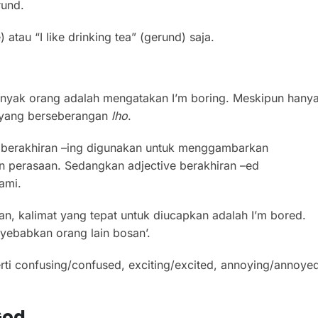
rund.
) atau “I like drinking tea” (gerund) saja.
 banyak orang adalah mengatakan I’m boring. Meskipun hany
i yang berseberangan
lho
.
fat berakhiran –ing digunakan untuk menggambarkan
n perasaan. Sedangkan adjective berakhiran –ed
ami.
, kalimat yang tepat untuk diucapkan adalah I’m bored.
nyebabkan orang lain bosan’.
perti confusing/confused, exciting/excited, annoying/annoye
God