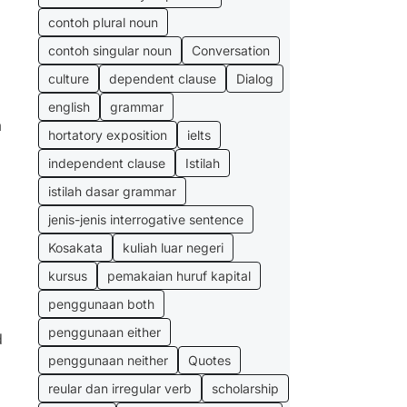
contoh plural noun
contoh singular noun
Conversation
culture
dependent clause
Dialog
english
grammar
a
hortatory exposition
ielts
independent clause
Istilah
istilah dasar grammar
jenis-jenis interrogative sentence
Kosakata
kuliah luar negeri
kursus
pemakaian huruf kapital
penggunaan both
penggunaan either
d
penggunaan neither
Quotes
reular dan irregular verb
scholarship