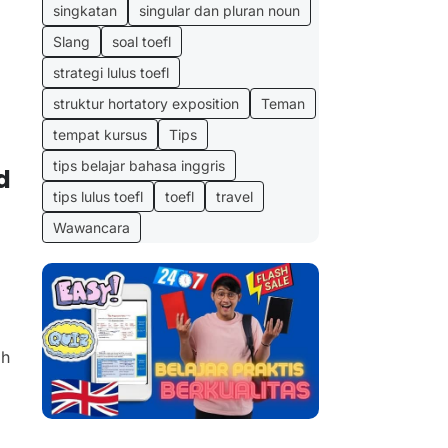
singkatan
singular dan pluran noun
Slang
soal toefl
strategi lulus toefl
struktur hortatory exposition
Teman
tempat kursus
Tips
tips belajar bahasa inggris
d
tips lulus toefl
toefl
travel
Wawancara
ah