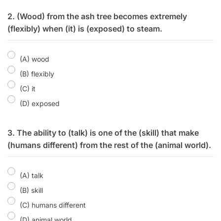
2. (Wood) from the ash tree becomes extremely
(flexibly) when (it) is (exposed) to steam.
(A) wood
(B) flexibly
(C) it
(D) exposed
3. The ability to (talk) is one of the (skill) that make
(humans different) from the rest of the (animal world).
(A) talk
(B) skill
(C) humans different
(D) animal world