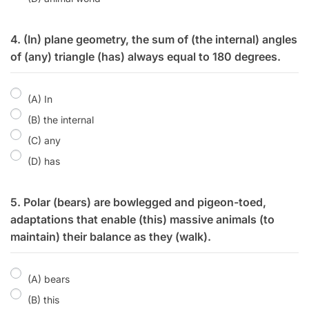
4. (In) plane geometry, the sum of (the internal) angles
of (any) triangle (has) always equal to 180 degrees.
(A) In
(B) the internal
(C) any
(D) has
5. Polar (bears) are bowlegged and pigeon-toed,
adaptations that enable (this) massive animals (to
maintain) their balance as they (walk).
(A) bears
(B) this